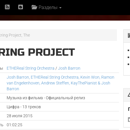
Разделы
ring Project, The
RING PROJECT
ры
ETHEReal String Orchestra
/
Josh Barron
Josh Barron, ETHEReal String Orchestra, Kevin Won, Ramon
van Engelenhoven, Andrew Steffen, KayThePianist & Josh
Barron
Музыка из фильма - Официальный релиз
Цифра - 13 треков
а
28 июля 2015
ть
01:02:25