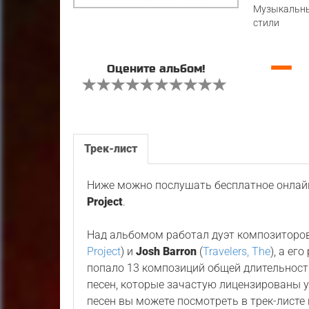
Музыкальн
стили
—
Оцените альбом!
Трек-лист
Ниже можно послушать бесплатное онлайн
Project
.
Над альбомом работал дуэт композиторо
Project
) и
Josh Barron
(
Travelers, The
), а ег
попало 13 композиций общей длительност
песен, которые зачастую лицензированы у 
песен вы можете посмотреть в трек-лист