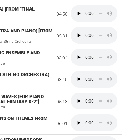
) [FROM "FINAL
04:50
STRA AND PIANO) [FROM
05:31
 String Orchestra
ING ENSEMBLE AND
03:04
tra
R STRING ORCHESTRA)
03:40
 WAVES (FOR PIANO
AL FANTASY X-2"]
05:18
tra
IONS ON THEMES FROM
06:01