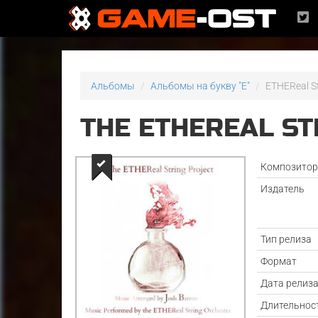
Альбомы
Альбомы на букву "E"
ETHEReal St
THE ETHEREAL ST
Композито
Издатель
Тип релиза
Формат
Дата релиз
Длительнос