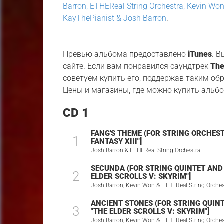
Barron, ETHEReal String Orchestra, Kevin Wo
KayThePianist & Josh Barron
.
Превью альбома предоставлено
iTunes
. 
сайте. Если вам понравился саундтрек
The
советуем купить его, поддержав таким об
Цены и магазины, где можно купить альбо
CD 1
FANG'S THEME (FOR STRING ORCHEST
1
FANTASY XIII"]
Josh Barron & ETHEReal String Orchestra
SECUNDA (FOR STRING QUINTET AND 
2
ELDER SCROLLS V: SKYRIM"]
Josh Barron, Kevin Won & ETHEReal String Orches
ANCIENT STONES (FOR STRING QUIN
3
"THE ELDER SCROLLS V: SKYRIM"]
Josh Barron, Kevin Won & ETHEReal String Orches