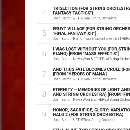
TRISECTION (FOR STRING ORCHESTRA
4
FANTASY TACTICS"]
Josh Barron & ETHEReal String Orchestra
ERUYT VILLAGE (FOR STRING ORCHE
5
"FINAL FANTASY XII"]
Josh Barron, Ramon van Engelenhoven & ETHEReal
I WAS LOST WITHOUT YOU (FOR STR
6
PIANO) [FROM "MASS EFFECT 3"]
Josh Barron, Kevin Won & ETHEReal String Orches
AND THUS FATE BECOMES CRUEL (FO
7
[FROM "HEROES OF MANA"]
Josh Barron & ETHEReal String Orchestra
ETERNITY ~ MEMORIES OF LIGHT AND
8
AND STRING ORCHESTRA) [FROM "FIN
Josh Barron, Kevin Won & ETHEReal String Orches
HONOR, SACRIFICE, GLORY: VARIAT
9
HALO 2 (FOR STRING ORCHESTRA)
Josh Barron & ETHEReal String Orchestra