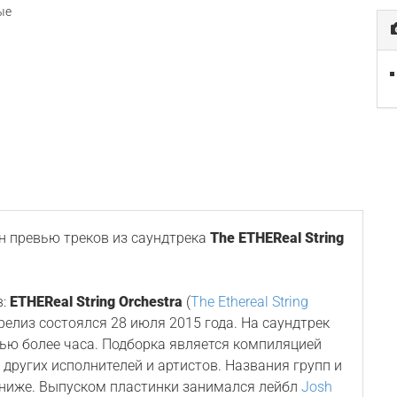
ые
 превью треков из саундтрека
The ETHEReal String
в:
ETHEReal String Orchestra
(
The Ethereal String
о релиз состоялся 28 июля 2015 года. На саундтрек
ью более часа. Подборка является компиляцией
других исполнителей и артистов. Названия групп и
е ниже. Выпуском пластинки занимался лейбл
Josh