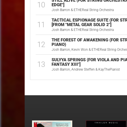
STILL ALIVE (FOR STRING ORCHESTRA
10
EDGE"]
Josh Barron & ETHEReal String Orchestra
TACTICAL ESPIONAGE SUITE (FOR S
11
[FROM "METAL GEAR SOLID 2"]
Josh Barron & ETHEReal String Orchestra
THE FOREST OF AWAKENING (FOR S
12
PIANO)
Josh Barron, Kevin Won & ETHEReal String Orches
SULYYA SPRINGS (FOR VIOLA AND PIA
13
FANTASY XIII"]
Josh Barron, Andrew Steffen & KayThePianist