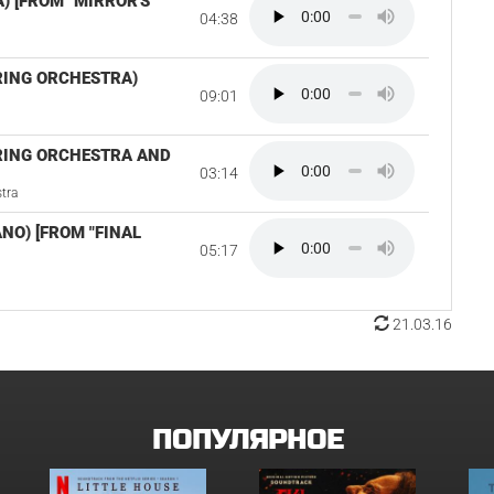
) [FROM "MIRROR'S
04:38
TRING ORCHESTRA)
09:01
TRING ORCHESTRA AND
03:14
tra
NO) [FROM "FINAL
05:17
21.03.16
ПОПУЛЯРНОЕ