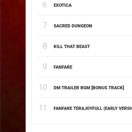
6
EXOTICA
7
SACRED DUNGEON
8
KILL THAT BEAST
9
FANFARE
10
DM TRAILER BGM [BONUS TRACK]
11
FANFARE TERAJOYFULL (EARLY VERSI