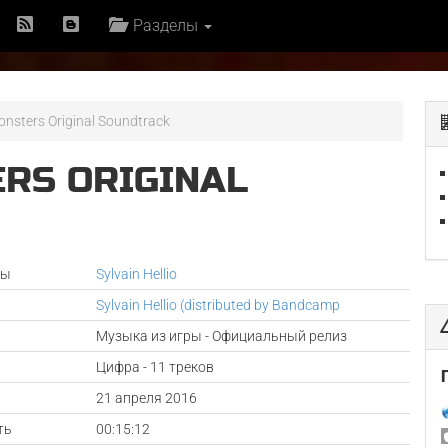
Разделы
nsters Original Soundtrack
RS ORIGINAL
ры
Sylvain Hellio
Sylvain Hellio (distributed by Bandcamp
Музыка из игры - Официальный релиз
Цифра - 11 треков
а
21 апреля 2016
ть
00:15:12