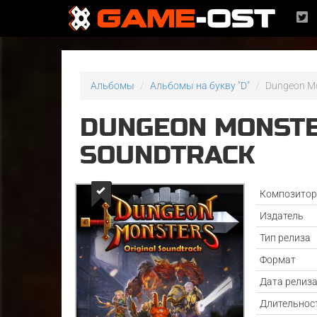
Альбомы
Альбомы на букву "D"
Dungeon Mo
DUNGEON MONSTE
SOUNDTRACK
Композито
Издатель
Тип релиза
Формат
Дата релиз
Длительнос