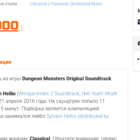
е стили
Classical
/
Classical: Orchestral Music
000
1
ация
у из игры
Dungeon Monsters Original Soundtrack
.
n Hellio
(
Windjammers 2 Soundtrack
,
Hell Yeah! Wrath
 21 апреля 2016 года. На саундтрек попало 11
5 минут. Подборка является компиляцией
ки занимался лейбл
Sylvain Hellio (distributed by
щим жанрам:
Classical
. Обратите внимание, сервис