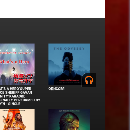
T'S A HERO"SUPER
ОДИССЕЯ
CE SHERIFF GAVAN
INITY"KARAOKE
GINALLY PERFORMED BY
Y'N - SINGLE