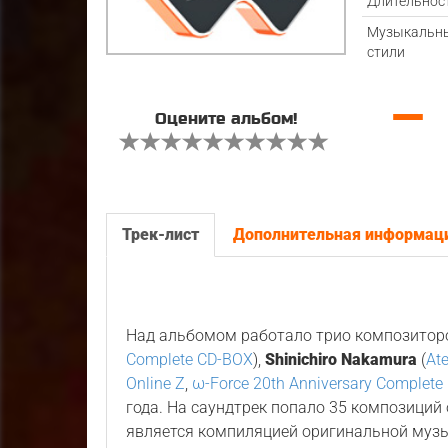
Длительнос
Музыкальн
стили
—
Оцените альбом!
Трек-лист
Дополнительная информац
Над альбомом работало трио композитор
Complete CD-BOX
),
Shinichiro Nakamura
(
Ate
Online Z
,
ω-Force 20th Anniversary Complet
года. На саундтрек попало 35 композиций
является компиляцией оригинальной муз