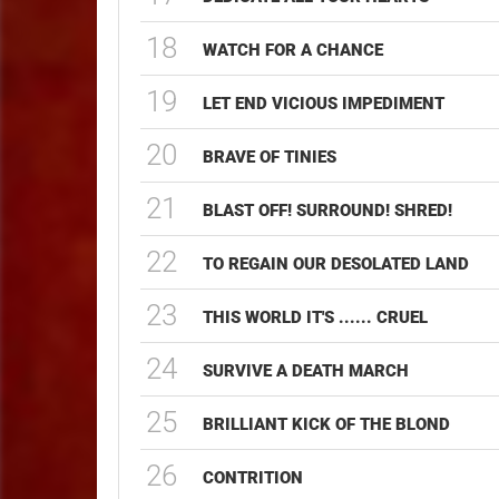
18
WATCH FOR A CHANCE
19
LET END VICIOUS IMPEDIMENT
20
BRAVE OF TINIES
21
BLAST OFF! SURROUND! SHRED!
22
TO REGAIN OUR DESOLATED LAND
23
THIS WORLD IT'S ...... CRUEL
24
SURVIVE A DEATH MARCH
25
BRILLIANT KICK OF THE BLOND
26
CONTRITION