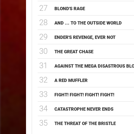
27
BLOND'S RAGE
28
AND ... TO THE OUTSIDE WORLD
29
ENDER'S REVENGE, EVER NOT
30
THE GREAT CHASE
31
AGAINST THE MEGA DISASTROUS BL
32
A RED MUFFLER
33
FIGHT! FIGHT! FIGHT! FIGHT!
34
CATASTROPHE NEVER ENDS
35
THE THREAT OF THE BRISTLE