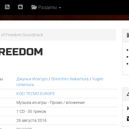
Разделы
s of Freedom Soundtrack
 FREEDOM
ры
Джунья Исигуро
/
Shinichiro Nakamura
/
Yugen
Umemura
KOEI TECMO EUROPE
Музыка из игры - Промо / вложение
1 CD - 35 треков
а
26 августа 2016