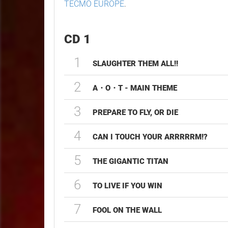
TECMO EUROPE
.
CD 1
1
SLAUGHTER THEM ALL!!
2
A・O・T - MAIN THEME
3
PREPARE TO FLY, OR DIE
4
CAN I TOUCH YOUR ARRRRRM!?
5
THE GIGANTIC TITAN
6
TO LIVE IF YOU WIN
7
FOOL ON THE WALL