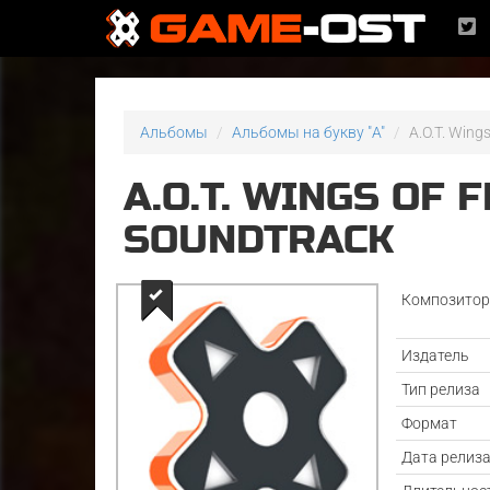
Альбомы
Альбомы на букву "A"
A.O.T. Wing
A.O.T. WINGS OF
SOUNDTRACK
Композито
Издатель
Тип релиза
Формат
Дата релиз