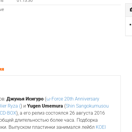
ть
01:13:30
ые
ия
ов:
Джунья Исигуро
(
ω-Force 20th Anniversary
lier Ryza (
) и
Yugen Umemura
(
Shin Sangokumusou
e CD-BOX
), а его релиз состоялся 26 августа 2016
 общей длительностью более часа. Подборка
ыки. Выпуском пластинки занимался лейбл
KOEI