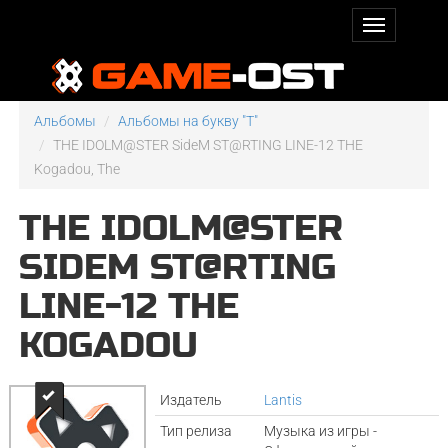
Альбомы
Альбомы на букву "T"
THE IDOLM@STER SideM ST@RTING LINE-12 THE
Kogadou, The
THE IDOLM@STER
SIDEM ST@RTING
LINE-12 THE
KOGADOU
Издатель
Lantis
Тип релиза
Музыка из игры -