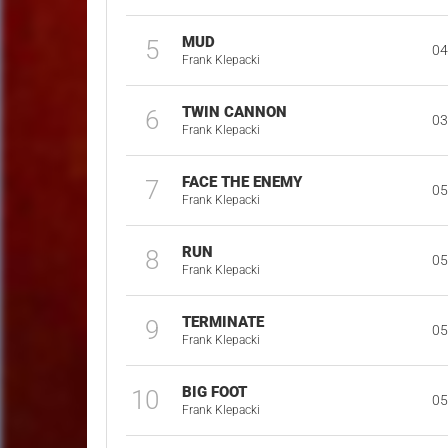
MUD
5
04
Frank Klepacki
TWIN CANNON
6
03
Frank Klepacki
FACE THE ENEMY
7
05
Frank Klepacki
RUN
8
05
Frank Klepacki
TERMINATE
9
05
Frank Klepacki
BIG FOOT
10
05
Frank Klepacki