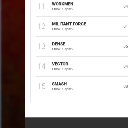
WORKMEN
11
04
Frank Klepacki
MILITANT FORCE
12
01
Frank Klepacki
DENSE
13
05
Frank Klepacki
VECTOR
14
04
Frank Klepacki
SMASH
15
08
Frank Klepacki