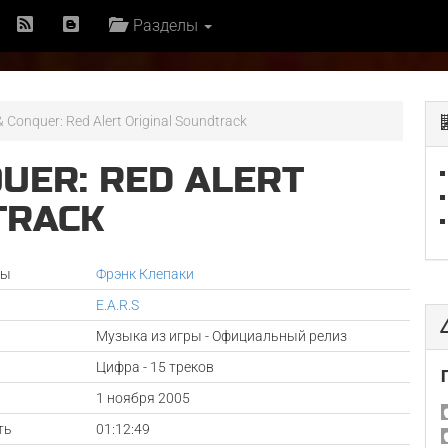
Разделы
Conquer: Red Alert Original Soundtrack
UER: RED ALERT
TRACK
ры
Фрэнк Клепаки
E.A.R.S
Музыка из игры - Официальный релиз
Цифра - 15 треков
а
1 ноября 2005
ть
01:12:49