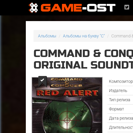
Альбомы
Альбомы на букву "C"
Command & 
COMMAND & CONQ
ORIGINAL SOUND
Композито
Издатель
Тип релиза
Формат
Дата релиз
Длительнос