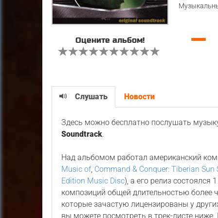
Музыкальны
—
Оцените альбом!
Слушать
Новости
Здесь можно бесплатно послушать музык
Soundtrack
.
Над альбомом работал американский ко
Music of
,
Command & Conquer: Tiberian Sun 
Edition Music Disc
), а его релиз состоялся 
композиций общей длительностью более ч
которые зачастую лицензированы у других
вы можете посмотреть в трек-листе ниже