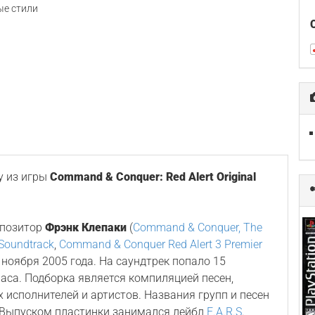
е стили
у из игры
Command & Conquer: Red Alert Original
мпозитор
Фрэнк Клепаки
(
Command & Conquer, The
Soundtrack
,
Command & Conquer Red Alert 3 Premier
1 ноября 2005 года. На саундтрек попало 15
аса. Подборка является компиляцией песен,
 исполнителей и артистов. Названия групп и песен
. Выпуском пластинки занимался лейбл
E.A.R.S
.