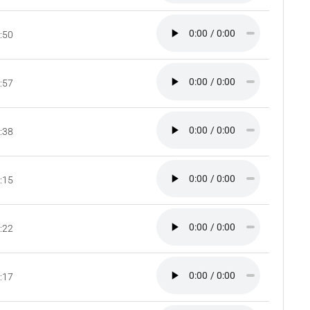
:50
:57
:38
:15
:22
:17