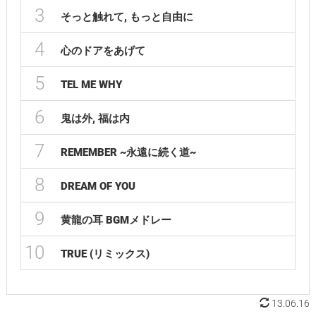
3
そっと触れて, もっと自由に
4
心のドアをあげて
5
TEL ME WHY
6
鬼は外, 福は内
7
REMEMBER ~永遠に続く道~
8
DREAM OF YOU
9
黄龍の耳 BGMメドレー
10
TRUE (リミックス)
13.06.16