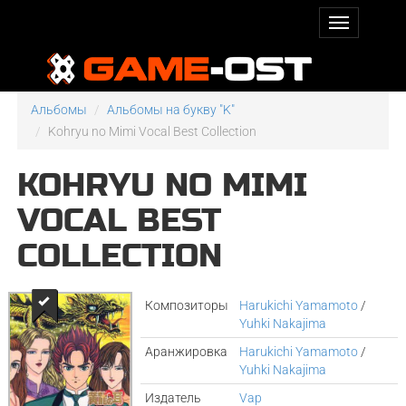
Альбомы
Альбомы на букву "K"
Kohryu no Mimi Vocal Best Collection
KOHRYU NO MIMI
VOCAL BEST
COLLECTION
Композиторы
Harukichi Yamamoto
/
Yuhki Nakajima
Аранжировка
Harukichi Yamamoto
/
Yuhki Nakajima
Издатель
Vap