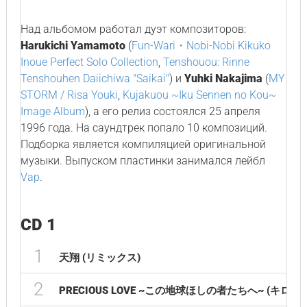
Над альбомом работал дуэт композиторов:
Harukichi Yamamoto
(
Fun-Wari・Nobi-Nobi Kikuko
Inoue Perfect Solo Collection
,
Tenshouou: Rinne
Tenshouhen Daiichiwa "Saikai"
) и
Yuhki Nakajima
(
MY
STORM / Risa Youki
,
Kujakuou ~Iku Sennen no Kou~
Image Album
), а его релиз состоялся 25 апреля
1996 года. На саундтрек попало 10 композиций.
Подборка является компиляцией оригинальной
музыки. Выпуском пластинки занимался лейбл
Vap
.
CD 1
1
天翔 (リミックス)
2
PRECIOUS LOVE ~この地球ほしの者たちへ~ (キロ