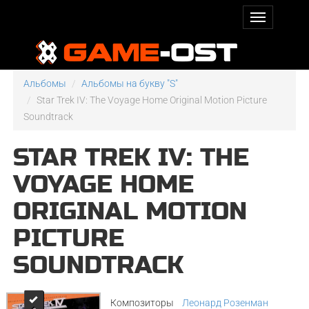
Альбомы
Альбомы на букву "S"
Star Trek IV: The Voyage Home Original Motion Picture
Soundtrack
STAR TREK IV: THE
VOYAGE HOME
ORIGINAL MOTION
PICTURE
SOUNDTRACK
Композиторы
Леонард Розенман