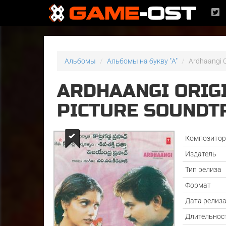
Альбомы
Альбомы на букву "A"
Ardhaangi O
ARDHAANGI ORIG
PICTURE SOUNDT
Композито
Издатель
Тип релиза
Формат
Дата релиз
Длительнос