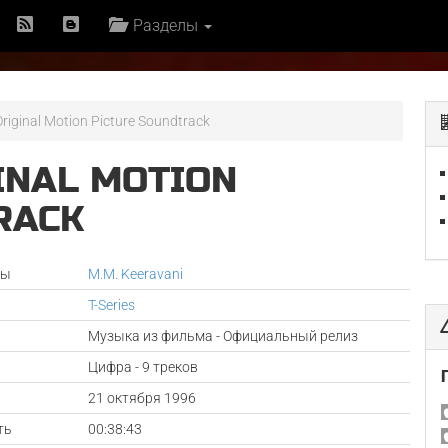
Разделы
riginal Motion Picture Soundtrack
INAL MOTION
RACK
ры
M.M. Keeravani
T-Series
Музыка из фильма - Официальный релиз
Цифра - 9 треков
а
21 октября 1996
ть
00:38:43