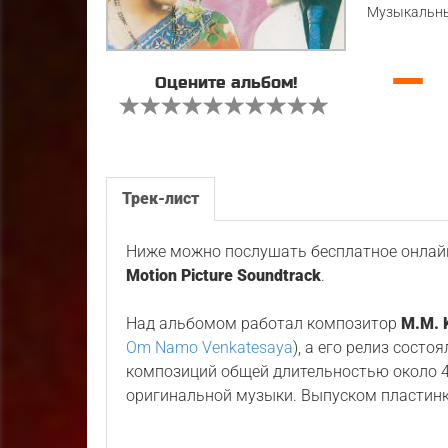
Музыкальны
—
Оцените альбом!
Трек-лист
Ниже можно послушать бесплатное онлайн
Motion Picture Soundtrack
.
Над альбомом работал композитор
M.M. 
Om Namo Venkatesaya
), а его релиз состо
композиций общей длительностью около 4
оригинальной музыки. Выпуском пластин