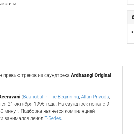
е стили
 превью треков из саундтрека
Ardhaangi Original
Keeravani
(
Baahubali - The Beginning
,
Allari Priyudu
,
ялся 21 октября 1996 года. На саундтрек попало 9
0 минут. Подборка является компиляцией
ки занимался лейбл
T-Series
.