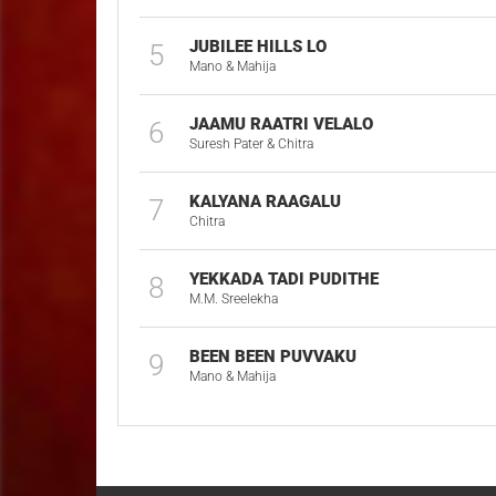
JUBILEE HILLS LO
5
Mano & Mahija
JAAMU RAATRI VELALO
6
Suresh Pater & Chitra
KALYANA RAAGALU
7
Chitra
YEKKADA TADI PUDITHE
8
M.M. Sreelekha
BEEN BEEN PUVVAKU
9
Mano & Mahija