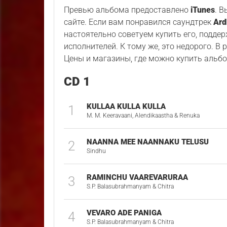
Превью альбома предоставлено
iTunes
. 
сайте. Если вам понравился саундтрек
Ard
настоятельно советуем купить его, подде
исполнителей. К тому же, это недорого. В
Цены и магазины, где можно купить альбо
CD 1
KULLAA KULLA KULLA
1
M. M. Keeravaani, Alendikaastha & Renuka
NAANNA MEE NAANNAKU TELUSU
2
Sindhu
RAMINCHU VAAREVARURAA
3
S.P. Balasubrahmanyam & Chitra
VEVARO ADE PANIGA
4
S.P. Balasubrahmanyam & Chitra