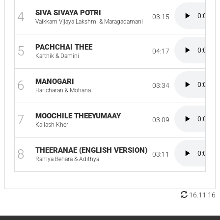
SIVA SIVAYA POTRI
4
03:15
Vaikkam Vijaya Lakshmi & Maragadamani
PACHCHAI THEE
5
04:17
Karthik & Damini
MANOGARI
6
03:34
Haricharan & Mohana
MOOCHILE THEEYUMAAY
7
03:09
Kailash Kher
THEERANAE (ENGLISH VERSION)
8
03:11
Ramya Behara & Adithya
16.11.16