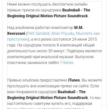
Ниже можно послушать бесплатное онлайн
превью треков из саундтрека
Baahubali - The
Beginning Original Motion Picture Soundtrack
.
Над альбомом работал композитор
M.M.
Keeravani
(
Pelli Sandadi
,
Allari Priyudu
,
Мыслить как
преступник
), а его релиз состоялся 24 июня 2015
года. На саундтрек попало 8 композиций общей
длительностью около 30 минут. Подборка является
компиляцией оригинальной музыки. Выпуском
пластинки занимался лейбл
T-Series
.
Превью альбома предоставлено
iTunes
. Вы можете
прослушать все композиции прямо на сайте. Если
вам понравился саундтрек
Baahubali - The
Beginning Original Motion Picture Soundtrack
, то мы
настоятельно советуем купить его, поддержав