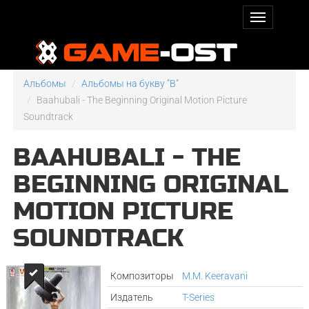
Альбомы
Альбомы на букву "B"
Baahubali - The Beginning Original Motion Picture
Soundtrack
BAAHUBALI - THE
BEGINNING ORIGINAL
MOTION PICTURE
SOUNDTRACK
Композиторы
M.M. Keeravani
Издатель
T-Series