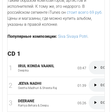
таким образом композиторов, артистов и
исполнителей. К тому же, это недорого. В
российском сегменте iTunes он
стоит всего 69 руб.
Цены и магазины, где можно купить альбом,
указаны в правой колонке.
Популярные композиции:
Siva Sivaya Potri
.
CD 1
IRUL KONDA VAANIL
1
03:47
Deepika
JEEVA NADHI
2
01:39
Geetha Madhuri & Shweta Raj
DEERANE
3
05:26
Ramya Behara & Deepu