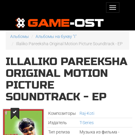
Альбомы
Альбомы на букву "I"
Illaliko Pareeksha Original Motion Picture Soundtrack - EP
ILLALIKO PAREEKSHA
ORIGINAL MOTION
PICTURE
SOUNDTRACK - EP
Композиторы
Raj-Koti
Издатель
T-Series
Тип релиза
Музыка из фильма -