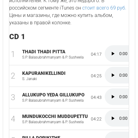
исполнителей. К тому же, это недорого. В
российском сегменте iTunes он
стоит всего 69 руб.
Цены и магазины, где можно купить альбом,
указаны в правой колонке.
CD 1
THADI THADI PITTA
1
04:17
S.P. Balasubrahmanyam & P. Susheela
KAPURANIKELLINDI
2
04:25
S. Janaki
ALLUKUPO YEDA GILLUKUPO
3
04:43
S.P. Balasubrahmanyam & P. Susheela
MUNDUKOCCHI MUDDUPETTU
4
04:22
S.P. Balasubrahmanyam & P. Susheela