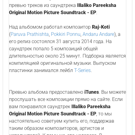
превью треков из саундтрека
Illaliko Pareeksha
Original Motion Picture Soundtrack - EP
.
Над альбомом работал композитор
Raj-Koti
(
Paruva Prathishta
,
Pokkiri Ponnu
,
Andaru Andare
), а
его релиз состоялся 31 августа 2014 года. На
саундтрек попало 5 композиций общей
длительностью около 25 минут. Подборка является
компиляцией оригинальной музыки. Выпуском
пластинки занимался лейбл
T-Series
.
Превью альбома предоставлено
iTunes
. Вы можете
прослушать все композиции прямо на сайте. Если
вам понравился саундтрек
Illaliko Pareeksha
Original Motion Picture Soundtrack - EP
, то мы
настоятельно советуем купить его, поддержав
таким образом композиторов, артистов и