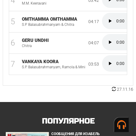
4
03:42
M.M. Keeravani
OMTHAMMA OMTHAMMA
5
04:17
S.P. Balasubrahmanyam & Chitra
GERU UNDHI
6
04:07
Chitra
VANKAYA KOORA
7
03:53
S.P. Balasubrahmanyam, Ramola & Mini
27.11.16
ПОПУЛЯРНОЕ
СООБЩЕНИЯ ДЛЯ ИЗАБЕЛЬ