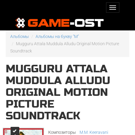
Альбомы
Альбомы на букву "M"
Mugguru Attala Muddula Alludu Original Motion Picture
Soundtrack
MUGGURU ATTALA
MUDDULA ALLUDU
ORIGINAL MOTION
PICTURE
SOUNDTRACK
Композиторы
M.M. Keeravani