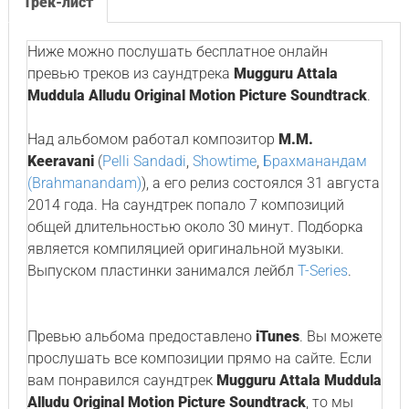
Трек-лист
Ниже можно послушать бесплатное онлайн
превью треков из саундтрека
Mugguru Attala
Muddula Alludu Original Motion Picture Soundtrack
.
Над альбомом работал композитор
M.M.
Keeravani
(
Pelli Sandadi
,
Showtime
,
Брахманандам
(Brahmanandam)
), а его релиз состоялся 31 августа
2014 года. На саундтрек попало 7 композиций
общей длительностью около 30 минут. Подборка
является компиляцией оригинальной музыки.
Выпуском пластинки занимался лейбл
T-Series
.
Превью альбома предоставлено
iTunes
. Вы можете
прослушать все композиции прямо на сайте. Если
вам понравился саундтрек
Mugguru Attala Muddula
Alludu Original Motion Picture Soundtrack
, то мы