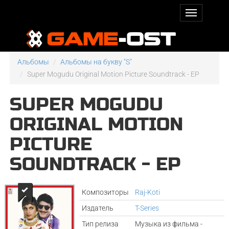
Альбомы
Альбомы на букву "S"
Super Mogudu Original Motion Picture Soundtrack - EP
SUPER MOGUDU
ORIGINAL MOTION
PICTURE
SOUNDTRACK - EP
Композиторы
Raj-Koti
Издатель
T-Series
Тип релиза
Музыка из фильма -