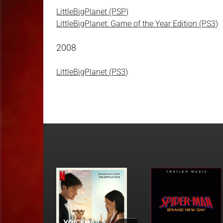
LittleBigPlanet (PSP)
LittleBigPlanet: Game of the Year Edition (PS3)
2008
LittleBigPlanet (PS3)