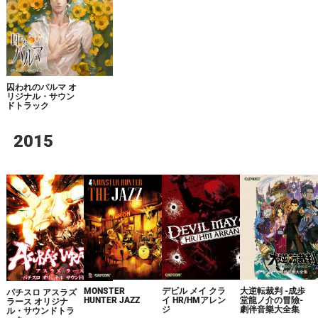
囚われのパルマ オ
リジナル・サウン
ドトラック
2015
MONSTER
大逆転裁判 -成歩
デビル メイ クラ
パチスロ アスラズ
HUNTER JAZZ
堂龍ノ介の冒險-
イ HR/HMアレン
ラース オリジナ
劇伴音樂大全集
ジ
ル・サウンドトラ