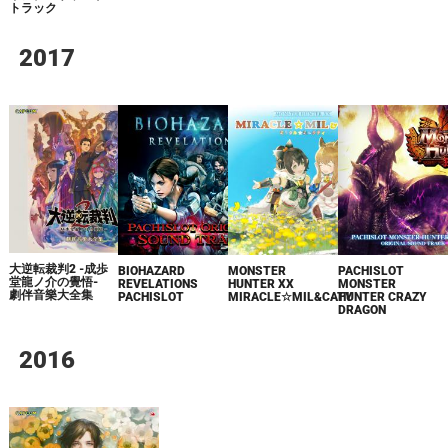
トラック
2017
大逆転裁判2 -成歩
BIOHAZARD
MONSTER
PACHISLOT
堂龍ノ介の覺悟-
REVELATIONS
HUNTER XX
MONSTER
劇伴音樂大全集
PACHISLOT
MIRACLE☆MIL&CATY
HUNTER CRAZY
DRAGON
2016