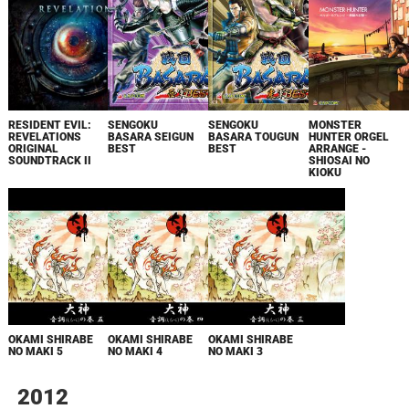
RESIDENT EVIL:
SENGOKU
SENGOKU
MONSTER
REVELATIONS
BASARA SEIGUN
BASARA TOUGUN
HUNTER ORGEL
ORIGINAL
BEST
BEST
ARRANGE -
SOUNDTRACK II
SHIOSAI NO
KIOKU
OKAMI SHIRABE
OKAMI SHIRABE
OKAMI SHIRABE
NO MAKI 5
NO MAKI 4
NO MAKI 3
2012