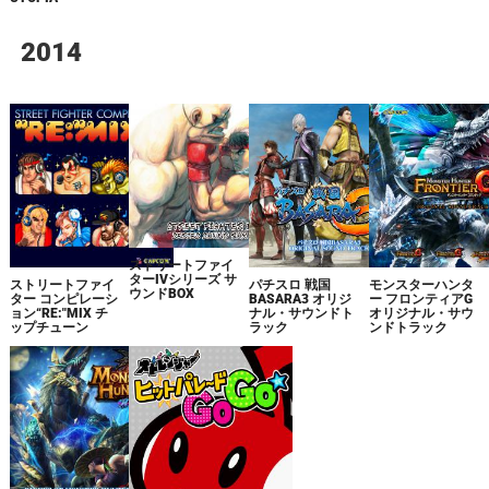
2014
ストリートファイ
ターIVシリーズ サ
パチスロ 戦国
モンスターハンタ
ストリートファイ
ウンドBOX
BASARA3 オリジ
ー フロンティアG
ター コンピレーシ
ナル・サウンドト
オリジナル・サウ
ョン“RE:"MIX チ
ラック
ンドトラック
ップチューン