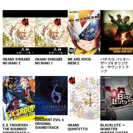
OKAMI SHIRABE
OKAMI SHIRABE
WE ARE ROCK-
パチスロ バイオハ
NO MAKI 2
NO MAKI 1
MEN! 2
ザード5 オリジナ
ル・サウンドトラ
ック
RESIDENT EVIL 6
ORIGINAL
E.X.TROOPERS -
OKAMI
BLACKLUTE 〜
SOUNDTRACK
THE BOUNDED
QUINTETTO
MONSTER