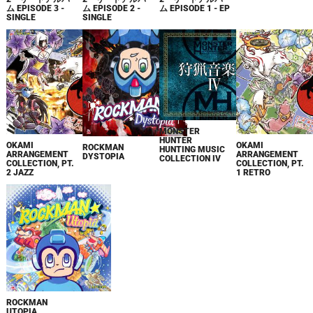
ム EPISODE 3 -
ム EPISODE 2 -
ム EPISODE 1 - EP
SINGLE
SINGLE
MONSTER
HUNTER
OKAMI
OKAMI
ROCKMAN
HUNTING MUSIC
ARRANGEMENT
ARRANGEMENT
DYSTOPIA
COLLECTION IV
COLLECTION, PT.
COLLECTION, PT.
2 JAZZ
1 RETRO
ROCKMAN
UTOPIA