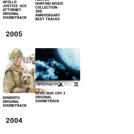
APOLLO
HUNTING MUSIC
JUSTICE: ACE
COLLECTION -
ATTORNEY
3RD
ORIGINAL
ANNIVERSARY
SOUNDTRACK
BEST TRACKS
2005
DEVIL MAY CRY 3
ORIGINAL
DEMENTO
SOUNDTRACK
ORIGINAL
SOUNDTRACK
2004