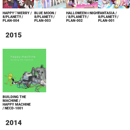
HAPPY♡MERRY /
BLUE MOON /
HALLOWEEN☆NIGHT
FANTASIA /
8/PLANET!! /
8/PLANET!! /
/ 8/PLANET!! /
8/PLANET!! /
PLAN-004
PLAN-003
PLAN-002
PLAN-001
2015
BUILDING THE
MACHINE /
HAPPY MACHINE
/ NECD-1001
2014