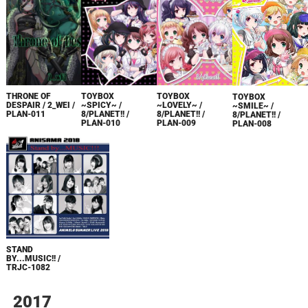
THRONE OF
TOYBOX
TOYBOX
TOYBOX
DESPAIR / 2_WEI /
~SPICY~ /
~LOVELY~ /
~SMILE~ /
PLAN-011
8/PLANET!! /
8/PLANET!! /
8/PLANET!! /
PLAN-010
PLAN-009
PLAN-008
STAND
BY...MUSIC!! /
TRJC-1082
2017