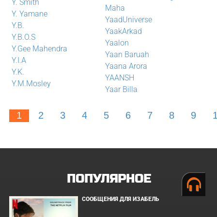
Y. Smith
Maha
Y. Yamane
YaadUniverse
Y.B.
YaakArkad
Y.B.O.S
Yaalon
Y.Gee Mahendra
Yaan Baruah
Y.I.A
Yaana Arora
Y.K.
YAANSH
Y.M.Mosley
Yaar Billa
1
2
3
4
5
6
7
8
9
ПОПУЛЯРНОЕ
СООБЩЕНИЯ ДЛЯ ИЗАБЕЛЬ