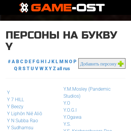
ПЕРСОНЫ НА БУКВУ
Y
#
A
B
C
D
E
F
G
H
I
J
K
L
M
N
O
P
Добавить персону
Q
R
S
T
U
V
W
X
Y
Z
all
rus
Y.M.Mosley (Pandemic
Y
Studios)
Y 7 HILL
Y.O
Y Beezy
Y.O.G.I
Y Liphôn Niê Aliô
Y.Ogawa
Y N Subba Rao
Y.S.
Y Sudhamsu