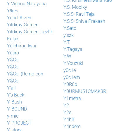
Y.S. Krishneshwara Rao
Y Vishnu Narayana
Y.S. Moolky
Y!kes
Y.S.S. Ravi Teja
Yücel Arzen
Y.S.S. Shiva Prakash
Yıldıray Gürgen
Y.Sato
Yıldıray Gürgen, Tevfik
y.szk
Kulak
Y.T.
Yūichirou Iwai
Y.Tagaya
Yūjirō
Y.W
Y&Co
Y.Youzuki
Y&Co.
y0c1e
Y&Co. (Remo-con
y0c1em
Y&Co.
Y0R0b
Y'all
Y0URMUS1CMAK3R
Y's Back
Y1metra
Y-Bash
Y2
Y-BOUND
Y2s
y-mic
Y4hir
Y-PROJECT
Y4ndere
Y-story