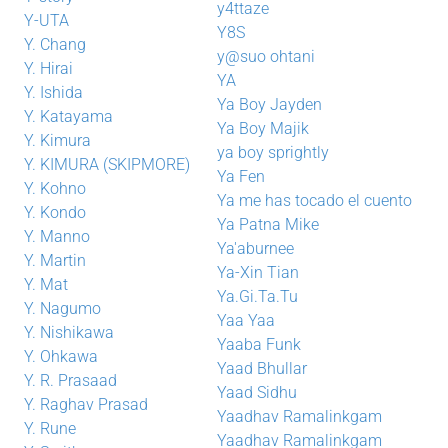
y4ttaze
Y-UTA
Y8S
Y. Chang
y@suo ohtani
Y. Hirai
YA
Y. Ishida
Ya Boy Jayden
Y. Katayama
Ya Boy Majik
Y. Kimura
ya boy sprightly
Y. KIMURA (SKIPMORE)
Ya Fen
Y. Kohno
Ya me has tocado el cuento
Y. Kondo
Ya Patna Mike
Y. Manno
Ya'aburnee
Y. Martin
Ya-Xin Tian
Y. Mat
Ya.Gi.Ta.Tu
Y. Nagumo
Yaa Yaa
Y. Nishikawa
Yaaba Funk
Y. Ohkawa
Yaad Bhullar
Y. R. Prasaad
Yaad Sidhu
Y. Raghav Prasad
Yaadhav Ramalinkgam
Y. Rune
Yaadhav Ramalinkgam