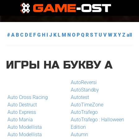
#
A
B
C
D
E
F
G
H
I
J
K
L
M
N
O
P
Q
R
S
T
U
V
W
X
Y
Z
all
ИГРЫ НА БУКВУ A
AutoReversi
AutoStandby
Auto Cross Racing
Autotest
Auto Destruct
AutoTimeZone
Auto Express
AutoTrafego
Auto Mania
AutoTrafego : Halloween
Auto Modellista
Edition
Auto Modellista
Autumn