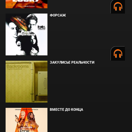
ФОРСАЖ
ЗАКУЛИСЬЕ РЕАЛЬНОСТИ
ВМЕСТЕ ДО КОНЦА