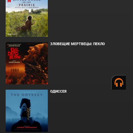
ЗЛОВЕЩИЕ МЕРТВЕЦЫ: ПЕКЛО
ОДИССЕЯ