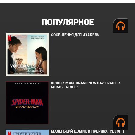
ПОПУЛЯРНОЕ
СООБЩЕНИЯ ДЛЯ ИЗАБЕЛЬ
SPIDER-MAN: BRAND NEW DAY TRAILER
MUSIC - SINGLE
МАЛЕНЬКИЙ ДОМИК В ПРЕРИЯХ. СЕЗОН 1