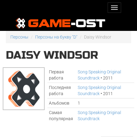
Персоны
Персоны на букву "D"
Daisy Windsor
DAISY WINDSOR
Первая
Song Speaking Original
работа
Soundtrack
• 2011
Последняя
Song Speaking Original
работа
Soundtrack
• 2011
Альбомов
1
Самая
Song Speaking Original
популярная
Soundtrack