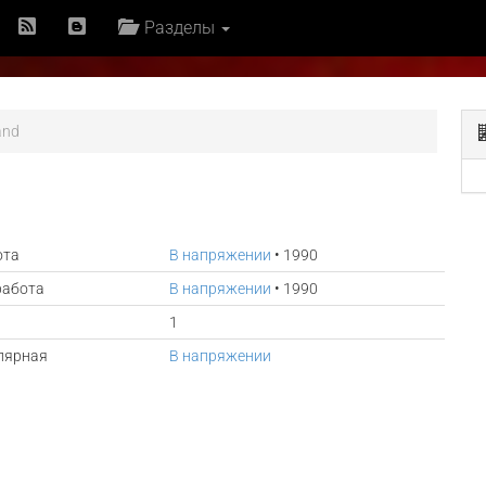
Разделы
and
ота
В напряжении
• 1990
работа
В напряжении
• 1990
1
лярная
В напряжении