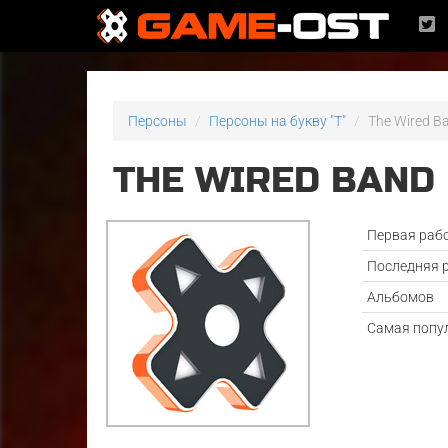
Персоны
Персоны на букву "T"
The Wired B
THE WIRED BAND
Первая раб
Последняя 
Альбомов
Самая попу