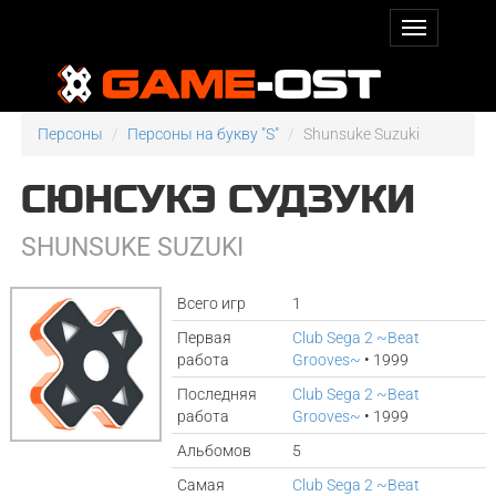
Персоны
Персоны на букву "S"
Shunsuke Suzuki
СЮНСУКЭ СУДЗУКИ
SHUNSUKE SUZUKI
Всего игр
1
Первая
Club Sega 2 ~Beat
работа
Grooves~
• 1999
Последняя
Club Sega 2 ~Beat
работа
Grooves~
• 1999
Альбомов
5
Самая
Club Sega 2 ~Beat