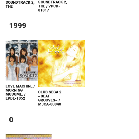
SOUNDTRACK 2,
SOUNDTRACK 2,
THE / VPCD-
THE
81817
1999
LOVE MACHINE /
MORNING
CLUB SEGA 2
MUSUME. /
~BEAT
EPDE-1052
GROOVES~ /
MJCA-00040
0