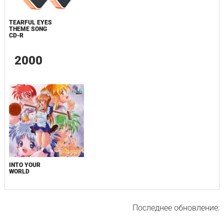
TEARFUL EYES
THEME SONG
CD-R
2000
INTO YOUR
WORLD
Последнее обновление: