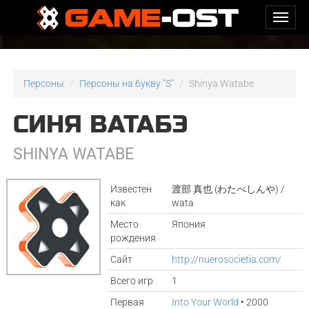
Персоны
Персоны на букву "S"
Shinya Watabe
СИНЯ ВАТАБЭ
SHINYA WATABE
Известен
渡部 真也 (わたべしんや) /
как
wata
Место
Япония
рождения
Сайт
http://nuerosocietia.com/
Всего игр
1
Первая
Into Your World
• 2000