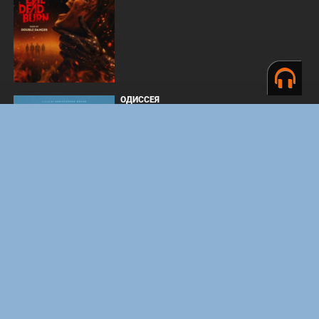
ОДИССЕЯ
WHAT'S A HERO"SUPER SPACE SHERIFF
GAVAN INFINITY"KARAOKE ORIGINALLY
PERFORMED BY :MAY'N - SINGLE