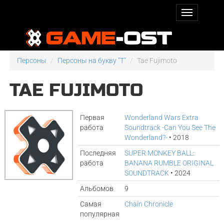
Персоны
Персоны на букву "T"
Tae Fujimoto
TAE FUJIMOTO
Первая
Wonderland Wars Extra
работа
Soundtrack -Can You See The
Wonderland?-
• 2018
Последняя
SUPER MONKEY BALL:
работа
BANANA RUMBLE ORIGINAL
SOUNDTRACK
• 2024
Альбомов
9
Самая
Chain Chronicle
популярная