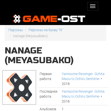
Персоны
Персоны на букву "N"
nanage (MeyasuBako)
NANAGE
(MEYASUBAKO)
Первая
Yamisome Revenger -Ochita
работа
Maou to Ochiru Senhime-
•
2018
Последняя
Yamisome Revenger -Ochita
работа
Maou to Ochiru Senhime-
•
2018
Альбомов
1