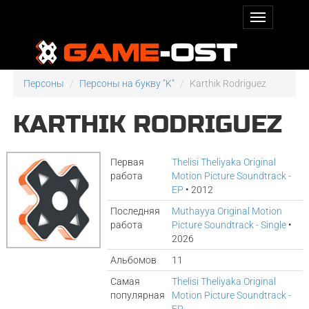
Персоны
Персоны на букву "K"
Karthik Rodriguez
KARTHIK RODRIGUEZ
Первая
Thelisi Theliyaka Original
работа
Motion Picture Soundtrack -
EP
• 2012
Последняя
Muthayya Original Motion
работа
Picture Soundtrack - Single
•
2026
Альбомов
11
Самая
Thelisi Theliyaka Original
популярная
Motion Picture Soundtrack -