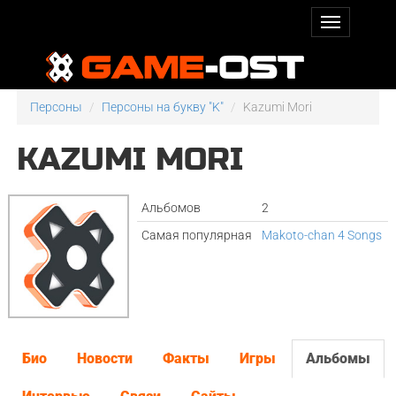
Персоны
Персоны на букву "K"
Kazumi Mori
KAZUMI MORI
Альбомов
2
Самая популярная
Makoto-chan 4 Songs
Био
Новости
Факты
Игры
Альбомы