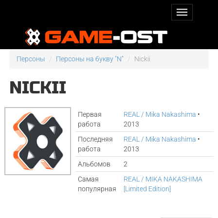
Персоны
Персоны на букву "N"
Nickii
NICKII
Первая
REAL / Mika Nakashima
•
работа
2013
Последняя
REAL / Mika Nakashima
•
работа
2013
Альбомов
2
Самая
REAL / MIKA NAKASHIMA
популярная
[Limited Edition]