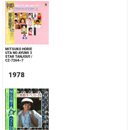
MITSUKO HORIE
UTA NO AYUMI 3
STAR TANJOU!! /
CZ-7264~7
1978