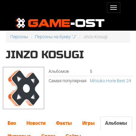
Персоны
Персоны на букву "J"
Jinzo Kosugi
JINZO KOSUGI
Альбомов
5
Самая популярная
Mitsuko Horie Best 24
Био
Новости
Факты
Игры
Альбомы