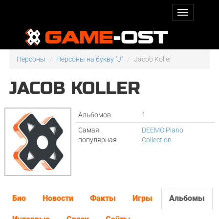
Персоны
Персоны на букву "J"
Jacob Koller
JACOB KOLLER
Альбомов
1
Самая
DEEMO Piano
популярная
Collection
Био
Новости
Факты
Игры
Альбомы