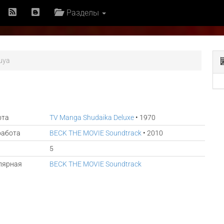
Разделы
buya
ота
TV Manga Shudaika Deluxe
• 1970
работа
BECK THE MOVIE Soundtrack
• 2010
5
лярная
BECK THE MOVIE Soundtrack