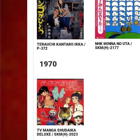
NHK MINNA NO UTA /
TERAUCHI KANTARO IKKA /
SKM(H)-2177
P-372
1970
TV MANGA SHUDAIKA
DELUXE / SKM(H)-2023