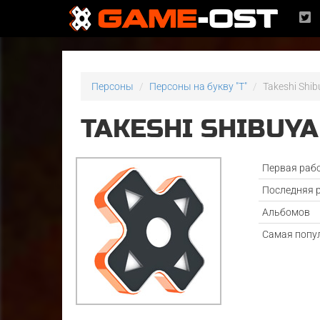
Персоны
Персоны на букву "T"
Takeshi Shi
TAKESHI SHIBUYA
Первая раб
Последняя 
Альбомов
Самая попу