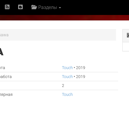
Разделы
asawa
A
ота
Touch
• 2019
работа
Touch
• 2019
2
лярная
Touch