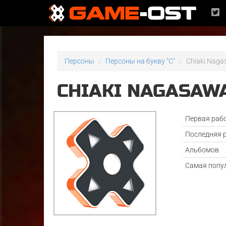
Персоны
Персоны на букву "C"
Chiaki Nag
CHIAKI NAGASAW
Первая раб
Последняя 
Альбомов
Самая попу