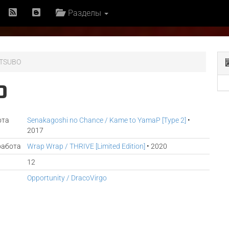
Разделы
ATSUBO
O
ота
Senakagoshi no Chance / Kame to YamaP [Type 2]
•
2017
работа
Wrap Wrap / THRIVE [Limited Edition]
• 2020
12
Opportunity / DracoVirgo