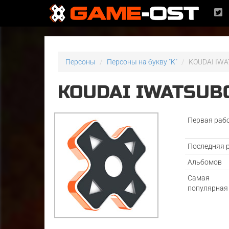
Персоны
Персоны на букву "K"
KOUDAI IW
KOUDAI IWATSUB
Первая раб
Последняя 
Альбомов
Самая
популярная