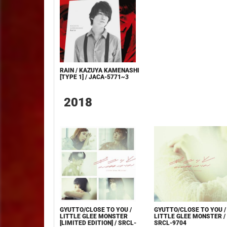
RAIN / KAZUYA KAMENASHI
[TYPE 1] / JACA-5771~3
2018
GYUTTO/CLOSE TO YOU /
GYUTTO/CLOSE TO YOU /
LITTLE GLEE MONSTER
LITTLE GLEE MONSTER /
[LIMITED EDITION] / SRCL-
SRCL-9704