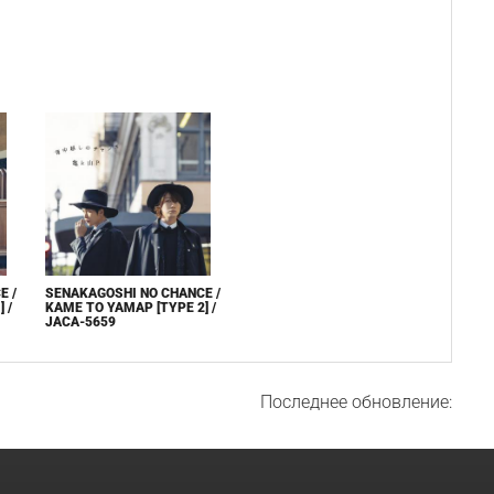
E /
SENAKAGOSHI NO CHANCE /
 /
KAME TO YAMAP [TYPE 2] /
JACA-5659
Последнее обновление: