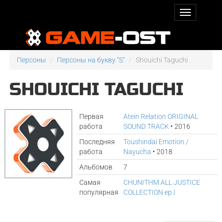
Персоны
Персоны на букву "S"
Shouichi Taguchi
SHOUICHI TAGUCHI
Первая
Atein Relation ORIGINAL
работа
SOUND TRACK
• 2016
Последняя
Toushindai Emotion /
работа
Nayucha
• 2018
Альбомов
7
Самая
CHUNITHM ALL JUSTICE
популярная
COLLECTION ep.I