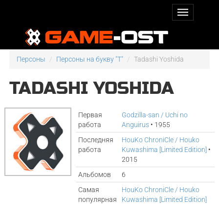
Персоны
Персоны на букву "T"
Tadashi Yoshida
TADASHI YOSHIDA
Первая
Godzilla-san / Uchi no
работа
Anguirus
• 1955
Последняя
HouKo ChroniCle / Houko
работа
Kuwashima [Limited Edition]
•
2015
Альбомов
6
Самая
HouKo ChroniCle / Houko
популярная
Kuwashima [Limited Edition]