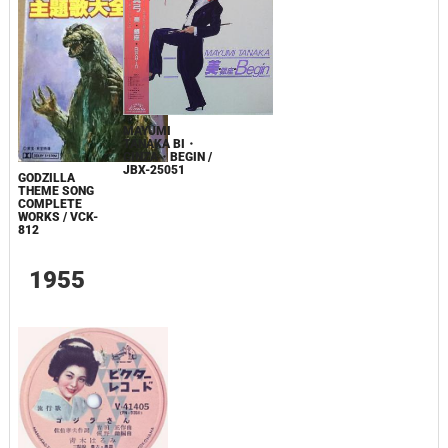
MAYUMI
TANAKA BI・
GINZA・BEGIN /
JBX-25051
GODZILLA
THEME SONG
COMPLETE
WORKS / VCK-
812
1955