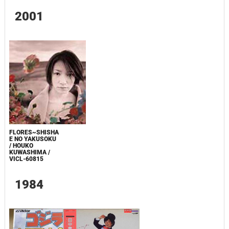
2001
FLORES~SHISHA
E NO YAKUSOKU
/ HOUKO
KUWASHIMA /
VICL-60815
1984