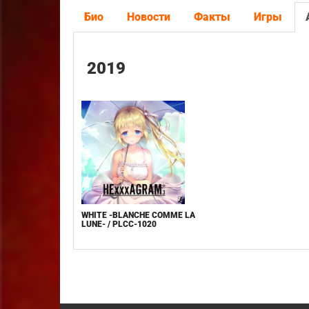
Био
Новости
Факты
Игры
2019
WHITE -BLANCHE COMME LA
LUNE- / PLCC-1020