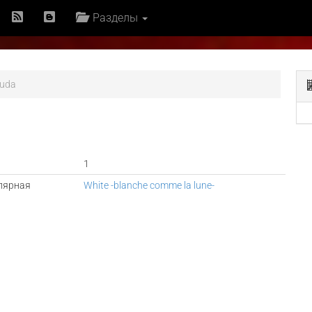
Разделы
kuda
1
лярная
White -blanche comme la lune-