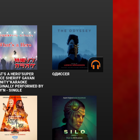
T'S A HERO"SUPER
ОДИССЕЯ
CE SHERIFF GAVAN
INITY"KARAOKE
GINALLY PERFORMED BY
Y'N - SINGLE