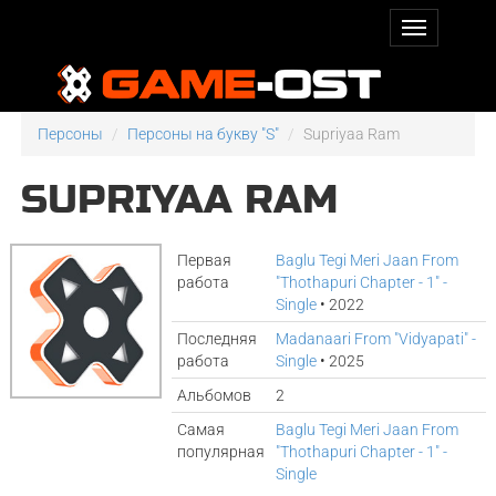
Персоны
Персоны на букву "S"
Supriyaa Ram
SUPRIYAA RAM
Первая
Baglu Tegi Meri Jaan From
работа
"Thothapuri Chapter - 1" -
Single
• 2022
Последняя
Madanaari From "Vidyapati" -
работа
Single
• 2025
Альбомов
2
Самая
Baglu Tegi Meri Jaan From
популярная
"Thothapuri Chapter - 1" -
Single