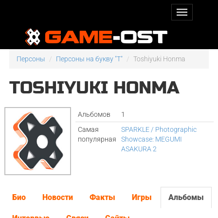
Персоны
Персоны на букву "T"
Toshiyuki Honma
TOSHIYUKI HONMA
Альбомов
1
Самая
SPARKLE / Photographic
популярная
Showcase: MEGUMI
ASAKURA 2
Био
Новости
Факты
Игры
Альбомы