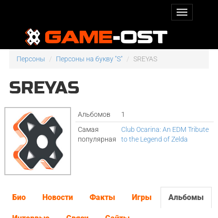
Персоны
Персоны на букву "S"
SREYAS
SREYAS
Альбомов
1
Самая
Club Ocarina: An EDM Tribute
популярная
to the Legend of Zelda
Био
Новости
Факты
Игры
Альбомы