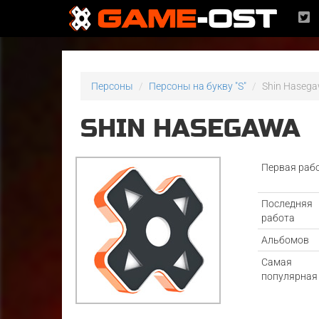
Персоны
Персоны на букву "S"
Shin Haseg
SHIN HASEGAWA
Первая раб
Последняя
работа
Альбомов
Самая
популярная