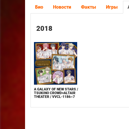
Био
Новости
Факты
Игры
2018
A GALAXY OF NEW STARS /
TSUKINO CROWD×ALTAIR
THEATER / VVCL-1186~7