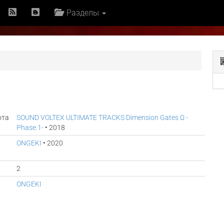
Разделы
ота
SOUND VOLTEX ULTIMATE TRACKS Dimension Gates Ω -
Phase.1-
• 2018
ONGEKI
• 2020
2
ONGEKI