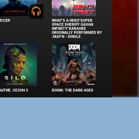
ИССЕЯ
WHAT'S A HERO"SUPER
SPACE SHERIFF GAVAN
INFINITY"KARAOKE
ORIGINALLY PERFORMED BY
:MAY'N - SINGLE
ЫТИЕ. СЕЗОН 3
DOOM: THE DARK AGES
ко при наличии активной ссылки на источник. Торговые