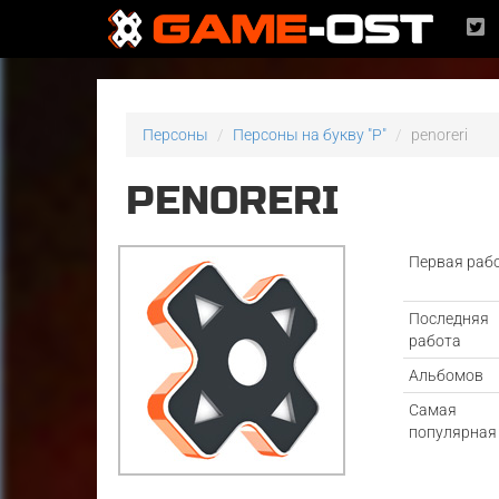
Персоны
Персоны на букву "P"
penoreri
PENORERI
Первая раб
Последняя
работа
Альбомов
Самая
популярная