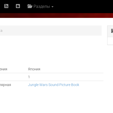
Разделы
ta
ения
Япония
1
лярная
Jungle Wars Sound Picture Book