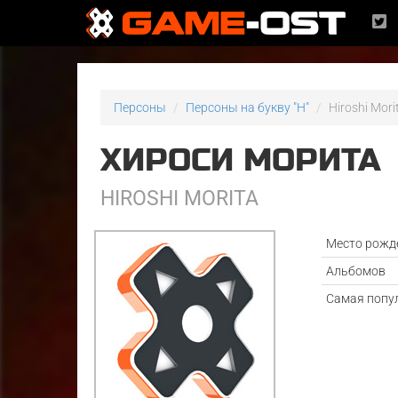
Персоны
Персоны на букву "H"
Hiroshi Mori
ХИРОСИ МОРИТА
HIROSHI MORITA
Место рожд
Альбомов
Самая попу