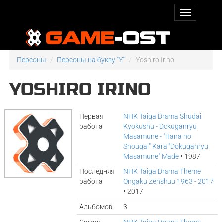
Персоны
Персоны на букву "Y"
Yoshiro Irino
YOSHIRO IRINO
Первая
NHK Taiga Drama Shudai
работа
Kyokushu - Dokuganryu
Masamune - "Hana no
Shougai" Kara "Dokuganryu
Masamune" Made
• 1987
Последняя
NHK Taiga Drama Theme
работа
Ongaku Zenshuu 1963 - 2017
• 2017
Альбомов
3