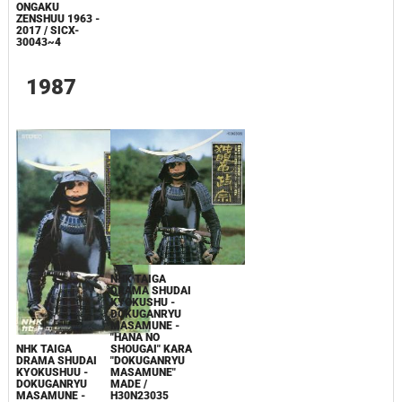
ONGAKU
ZENSHUU 1963 -
2017 / SICX-
30043~4
1987
NHK TAIGA
DRAMA SHUDAI
KYOKUSHU -
DOKUGANRYU
MASAMUNE -
"HANA NO
SHOUGAI" KARA
NHK TAIGA
"DOKUGANRYU
DRAMA SHUDAI
MASAMUNE"
KYOKUSHUU -
MADE /
DOKUGANRYU
H30N23035
MASAMUNE -