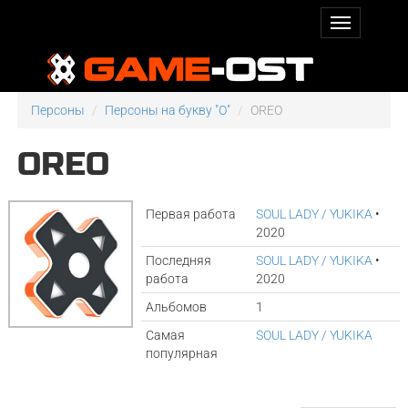
Персоны
Персоны на букву "O"
OREO
OREO
Первая работа
SOUL LADY / YUKIKA
•
2020
Последняя
SOUL LADY / YUKIKA
•
работа
2020
Альбомов
1
Самая
SOUL LADY / YUKIKA
популярная