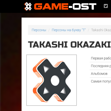
Персоны
Персоны на букву "T"
Takashi Oka
TAKASHI OKAZAKI
Первая раб
Последняя 
Альбомов
Самая попу