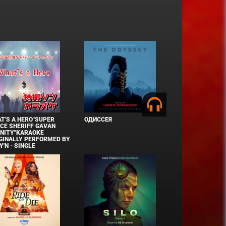
T'S A HERO"SUPER
ОДИССЕЯ
CE SHERIFF GAVAN
INITY"KARAOKE
GINALLY PERFORMED BY
Y'N - SINGLE