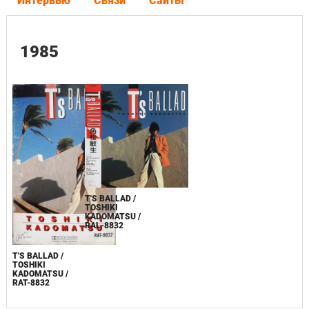
Интервью
Связи
Сайты
1985
T'S BALLAD /
TOSHIKI
KADOMATSU /
RAL-8832
T'S BALLAD /
TOSHIKI
KADOMATSU /
RAT-8832