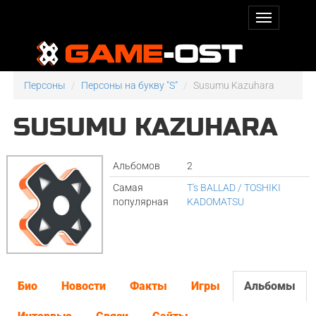
Персоны
Персоны на букву "S"
Susumu Kazuhara
SUSUMU KAZUHARA
Альбомов
2
Самая
T's BALLAD / TOSHIKI
популярная
KADOMATSU
Био
Новости
Факты
Игры
Альбомы