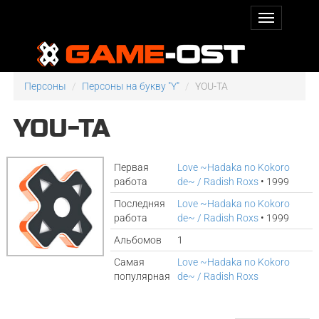
Персоны
Персоны на букву "Y"
YOU-TA
YOU-TA
Первая
Love ~Hadaka no Kokoro
работа
de~ / Radish Roxs
• 1999
Последняя
Love ~Hadaka no Kokoro
работа
de~ / Radish Roxs
• 1999
Альбомов
1
Самая
Love ~Hadaka no Kokoro
популярная
de~ / Radish Roxs