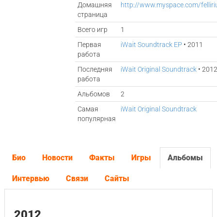
Домашняя
http://www.myspace.com/fellir
страница
Всего игр
1
Первая
iWait Soundtrack EP
• 2011
работа
Последняя
iWait Original Soundtrack
• 201
работа
Альбомов
2
Самая
iWait Original Soundtrack
популярная
Био
Новости
Факты
Игры
Альбомы
Интервью
Связи
Сайты
2012