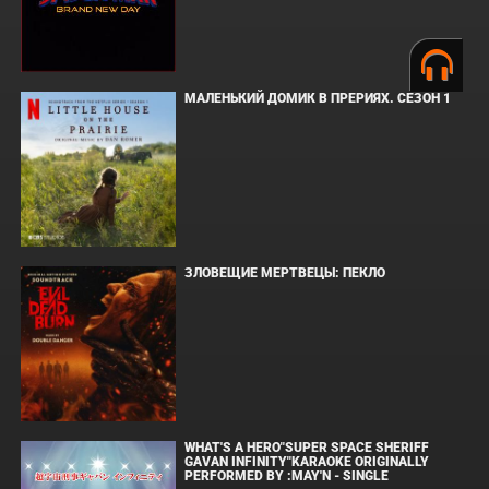
МАЛЕНЬКИЙ ДОМИК В ПРЕРИЯХ. СЕЗОН 1
ЗЛОВЕЩИЕ МЕРТВЕЦЫ: ПЕКЛО
WHAT'S A HERO"SUPER SPACE SHERIFF
GAVAN INFINITY"KARAOKE ORIGINALLY
PERFORMED BY :MAY'N - SINGLE