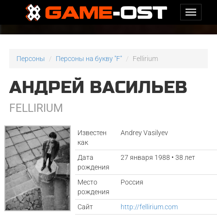
Персоны
Персоны на букву "F"
Fellirium
АНДРЕЙ ВАСИЛЬЕВ
FELLIRIUM
Известен
Andrey Vasilyev
как
Дата
27 января 1988 • 38 лет
рождения
Место
Россия
рождения
Сайт
http://fellirium.com