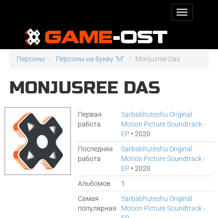
Персоны
Персоны на букву "M"
Monjusree Das
MONJUSREE DAS
Первая
Sarbabhuteshu Original
работа
Motion Picture Soundtrack -
EP
• 2020
Последняя
Sarbabhuteshu Original
работа
Motion Picture Soundtrack -
EP
• 2020
Альбомов
1
Самая
Sarbabhuteshu Original
популярная
Motion Picture Soundtrack -