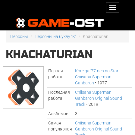
Персоны
Персоны на букву "K"
Khachaturian
KHACHATURIAN
Первая
Kore ga '77-nen no Star!
работа
Chiisana Superman
Ganbaron
• 1977
Последняя
Chiisana Superman
работа
Ganbaron Original Sound
Track
• 2019
Альбомов
3
Самая
Chiisana Superman
популярная
Ganbaron Original Sound