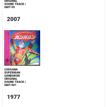
ORIGINAL
SOUND TRACK /
GMT-59
2007
CHIISANA
SUPERMAN
GANBARON
ORIGINAL
SOUND TRACK /
GMT-001
1977