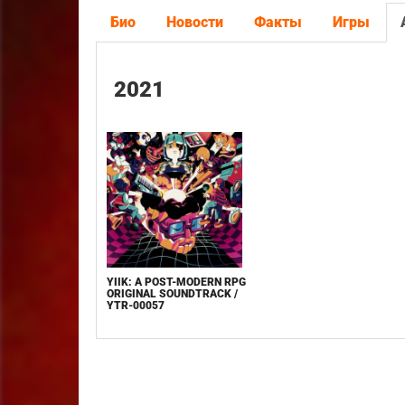
Био
Новости
Факты
Игры
2021
YIIK: A POST-MODERN RPG
ORIGINAL SOUNDTRACK /
YTR-00057