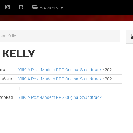
Разделы
oad Kelly
 KELLY
ота
YIIK: A Post-Modern RPG Original Soundtrack
• 2021
работа
YIIK: A Post-Modern RPG Original Soundtrack
• 2021
1
лярная
YIIK: A Post-Modern RPG Original Soundtrack