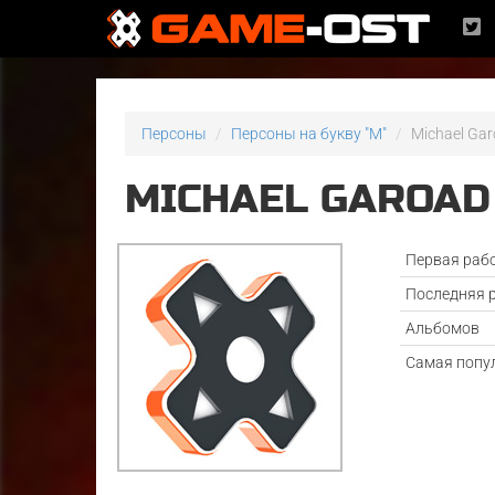
Персоны
Персоны на букву "M"
Michael Gar
MICHAEL GAROAD
Первая раб
Последняя 
Альбомов
Самая попу