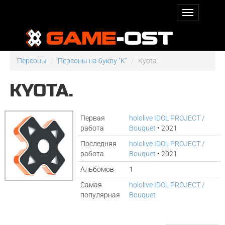
Персоны
Персоны на букву "K"
Kyota.
KYOTA.
Первая
hololive IDOL PROJECT /
работа
Bouquet
• 2021
Последняя
hololive IDOL PROJECT /
работа
Bouquet
• 2021
Альбомов
1
Самая
hololive IDOL PROJECT /
популярная
Bouquet